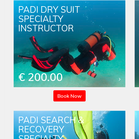
PADI DRY SUIT
SPECIALTY
INSTRUCTOR
€ 200.00
Book Now
PADI SEARCH &
RECOVERY
SPECIALTY