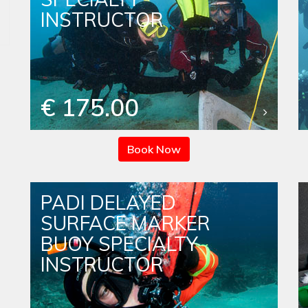
INSTRUCTOR
€ 175.00
Book Now
PADI DELAYED
SURFACE MARKER
BUOY SPECIALTY
INSTRUCTOR