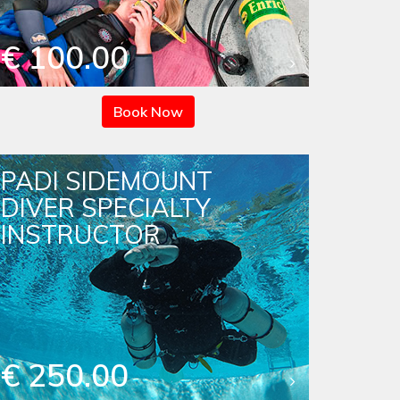
€ 100.00
Book Now
PADI SIDEMOUNT
DIVER SPECIALTY
INSTRUCTOR
€ 250.00