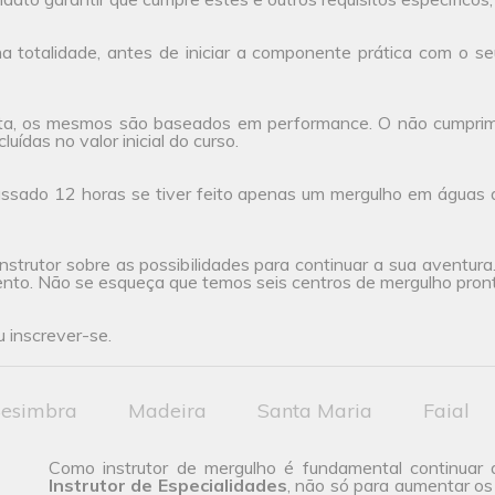
 totalidade, antes de iniciar a componente prática com o seu
ta, os mesmos são baseados em performance. O não cumprimen
uídas no valor inicial do curso.
ssado 12 horas se tiver feito apenas um mergulho em águas 
nstrutor sobre as possibilidades para continuar a sua aventur
ento. Não se esqueça que temos seis centros de mergulho pront
 inscrever-se.
esimbra
Madeira
Santa Maria
Faial
Como instrutor de mergulho é fundamental continuar 
Instrutor de Especialidades
, não só para aumentar os