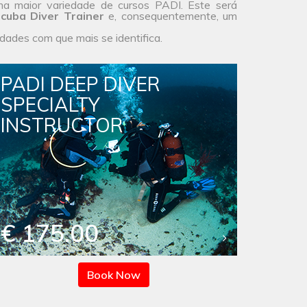
ma maior
variedade de cursos
PADI. Este será
cuba Diver Trainer
e, consequentemente, um
idades com que mais se identifica.
PADI DEEP DIVER
SPECIALTY
INSTRUCTOR
€ 175.00
Book Now