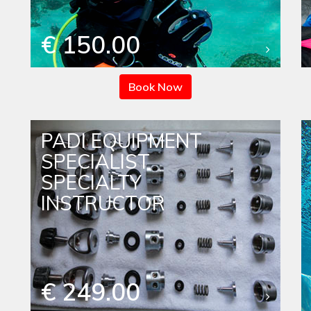
€ 150.00
Book Now
PADI EQUIPMENT
SPECIALIST
SPECIALTY
INSTRUCTOR
€ 249.00