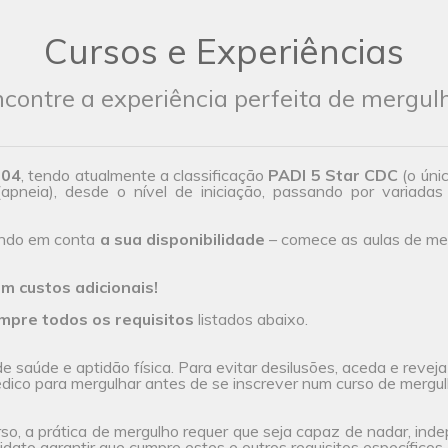
Cursos e Experiências
contre a experiência perfeita de mergul
004
, tendo atualmente a classificação
PADI 5 Star CDC
(o úni
(apneia), desde o nível de iniciação, passando por variadas 
endo em conta
a sua disponibilidade
– comece as aulas de mer
m custos adicionais!
mpre todos os requisitos
listados abaixo.
 saúde e aptidão física. Para evitar desilusões, aceda e revej
ico para mergulhar antes de se inscrever num curso de mergul
rso, a prática de mergulho requer que seja capaz de nadar, ind
dato garantir que cumpre estes e outros requisitos específicos, 