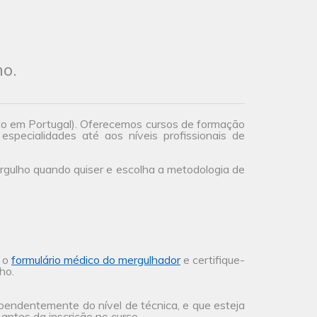
ho.
co em Portugal). Oferecemos cursos de formação
especialidades até aos níveis profissionais de
gulho quando quiser e escolha a metodologia de
a o
formulário médico do mergulhador
e certifique-
ho.
ependentemente do nível de técnica, e que esteja
antes da inscrição no curso.