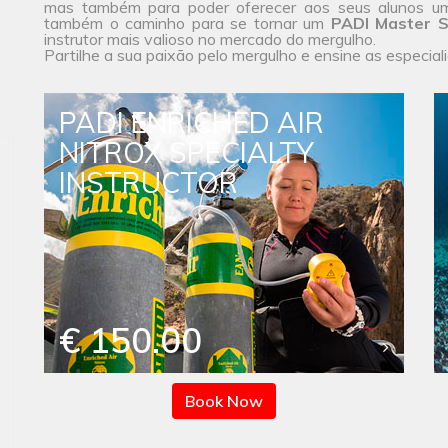
mas também para poder oferecer aos seus alunos u
também o caminho para se tornar um
PADI Master S
instrutor mais valioso no mercado do mergulho.
Partilhe a sua paixão pelo mergulho e ensine as especial
PADI ENRICHED AIR
NITROX SPECIALTY
INSTRUCTOR
€ 150.00
Book Now