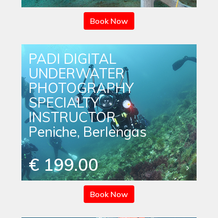
Book Now
PADI DIGITAL
UNDERWATER
PHOTOGRAPHY
SPECIALTY
INSTRUCTOR
Peniche, Berlengas
€ 199.00
Book Now