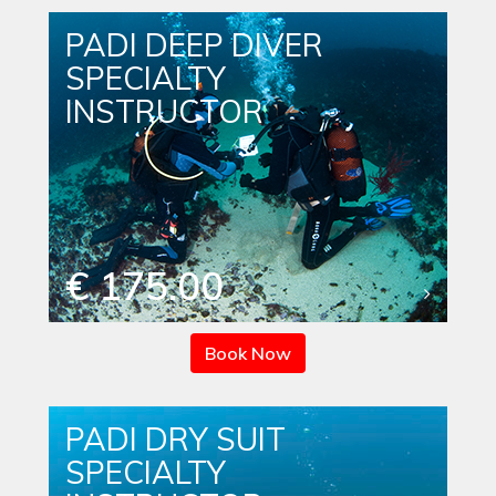
PADI DEEP DIVER
SPECIALTY
INSTRUCTOR
€ 175.00
Book Now
PADI DRY SUIT
SPECIALTY