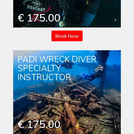
€ 175.00
Book Now
PADI WRECK DIVER
SPECIALTY
INSTRUCTOR
€ 175.00