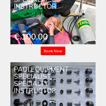
INSTRUCTOR
€ 100.00
Book Now
PADI EQUIPMENT
SPECIALIST
SPECIALTY
INSTRUCTOR