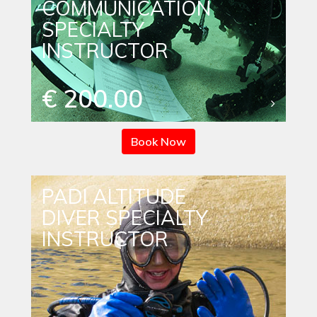
COMMUNICATION
SPECIALTY
INSTRUCTOR
€ 200.00
Book Now
PADI ALTITUDE
DIVER SPECIALTY
INSTRUCTOR