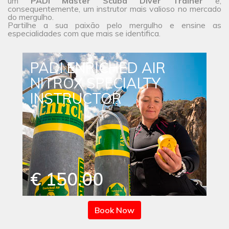
um
PADI Master Scuba Diver Trainer
e,
consequentemente, um instrutor mais valioso no mercado
do mergulho.
Partilhe a sua paixão pelo mergulho e ensine as
especialidades com que mais se identifica.
PADI ENRICHED AIR
NITROX SPECIALTY
INSTRUCTOR
€ 150.00
Book Now