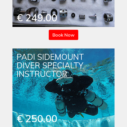
€ 249.00
Book Now
PADI SIDEMOUNT
DIVER SPECIALTY
INSTRUCTOR
€ 250.00