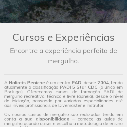
Cursos e Experiências
Encontre a experiência perfeita de
mergulho.
A
Haliotis Peniche
é um centro
PADI
desde
2004
, tendo
atualmente a classificação
PADI 5 Star CDC
(o único em
Portugal). Oferecemos cursos de formação PADI de
mergulho recreativo, técnico e livre (apneia), desde o nível
de iniciação, passando por variadas especialidades até
aos níveis profissionais de Divemaster e Instrutor.
Os nossos cursos de mergulho são realizados tendo em
conta
a sua disponibilidade
– comece as aulas de
mergulho quando quiser e escolha a metodologia de ensino