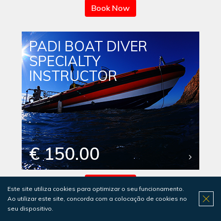
Book Now
PADI BOAT DIVER
SPECIALTY
INSTRUCTOR
€ 150.00
Book Now
Este site utiliza cookies para optimizar o seu funcionamento.
Ao utilizar este site, concorda com a colocação de cookies no
seu dispositivo.