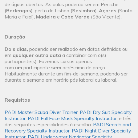
de águas abertas. As aulas poderão ser em Peniche
(
Berlengas
), perto de Lisboa (
Sesimbra
),
Açores
(Santa
Maria e Faial),
Madeira
e
Cabo Verde
(São Vicente).
Duração
Dois dias,
podendo ser realizado em datas definidas ou
em
qualquer outra data
a combinar com o(s)
participante(s). Fazemos cursos apenas
com
um
participante
sem
acréscimo de preço.
Habitualmente durante um fim-de-semana, podendo ser
durante a semana em horário pós laboral ou laboral.
Requisitos
PADI Master Scuba Diver Trainer
,
PADI Dry Suit Specialty
Instructor
,
PADI Full Face Mask Specialty Instructor
, e três
das seguintes especialidades à escolha:
PADI Search and
Recovery Specialty Instructor
,
PADI Night Diver Specialty
Instructor
,
PADI Underwater Navigator Specialty