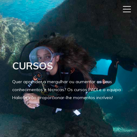
CURSOS
Quer aprender a mergulhar ou aumentar os seus
conhecimentos e técnicas? Os cursos PADI e a equipa
Haliotis irão proporcionar-lhe momentos incríveis!