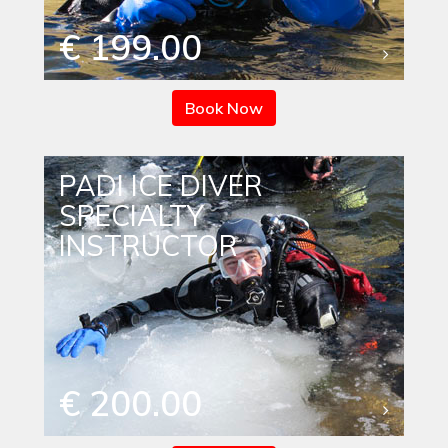
€ 199.00
Book Now
PADI ICE DIVER
SPECIALTY
INSTRUCTOR
€ 200.00