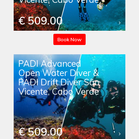
€ 509.00
Book Now
PADI Advanced
Open Water Diver &
PADI Drift Diver São
Vicente, Cabo Verde
€ 509.00