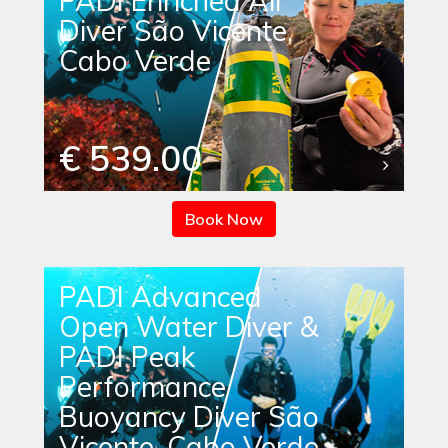
PADI Enriched Air
Diver São Vicente,
Cabo Verde
€ 539.00
Book Now
PADI Advanced
Open Water Diver &
PADI Peak
Performance
Buoyancy Diver São
Vicente, Cabo Verde