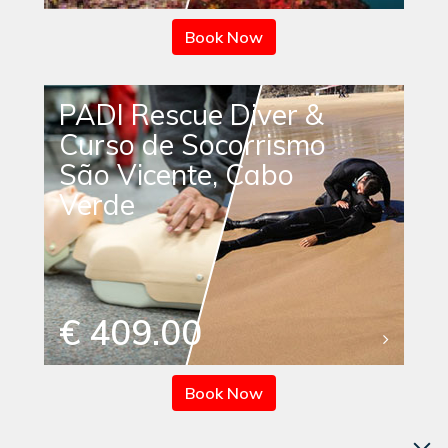
Book Now
PADI Rescue Diver &
Curso de Socorrismo
São Vicente, Cabo
Verde
€ 409.00
Book Now