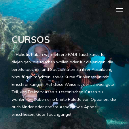
CURSOS
In Haliotis haben wir mehrere PADI Tauchkurse für
diejenigen, die tauchen wollen oder für diejenigen, die
bereits tauchen und Spezialitäten zu ihrer Ausbildung
hinzufügen möchten, sowie Kurse für Menschen mit
Einschränkungen. Auf diese Weise ist der schwierigste
Teil, von Freizeitkursen zu technischen Kursen zu
wählen, wir haben eine breite Palette von Optionen, die
auch Kinder oder andere Aspekte wie Apnoe
einschließen. Gute Tauchgänge!