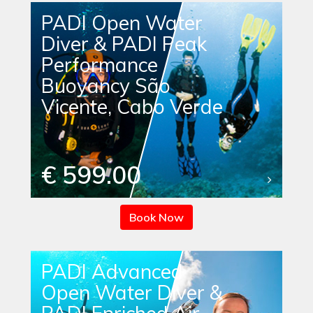
PADI Open Water
Diver & PADI Peak
Performance
Buoyancy São
Vicente, Cabo Verde
€ 599.00
Book Now
PADI Advanced
Open Water Diver &