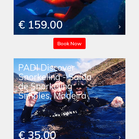
€ 159.00
Book Now
PADI Discover
Snorkeling - Saída
de Snorkeling
Simples, Madeira
€ 35.00