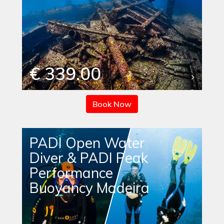
€ 339.00
Book Now
PADI Open Water
Diver & PADI Peak
Performance
Buoyancy Madeira