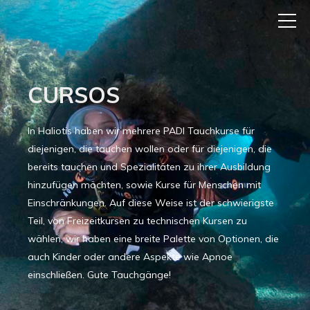
CURSOS
In Haliotis haben wir mehrere PADI Tauchkurse für
diejenigen, die tauchen wollen oder für diejenigen, die
bereits tauchen und Spezialitäten zu ihrer Ausbildung
hinzufügen möchten, sowie Kurse für Menschen mit
Einschränkungen. Auf diese Weise ist der schwierigste
Teil, von Freizeitkursen zu technischen Kursen zu
wählen, wir haben eine breite Palette von Optionen, die
auch Kinder oder andere Aspekte wie Apnoe
einschließen. Gute Tauchgänge!