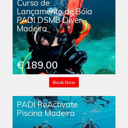
Curso de
Lançamento de Bóia
PADI DSMB Diver
Madeira
€ 189.00
Book Now
PADI ReActivate
Piscina Madeira