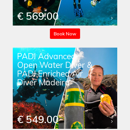
€ 569.00
Book Now
PADI Advanced
Open Water Diver &
PADI Enriched Air
Diver Madeira
€ 549.00