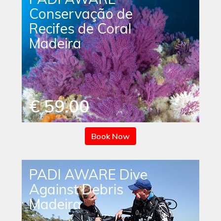
Conservação de
Recifes de Coral
Madeira
€ 59.00
Book Now
PADI AWARE Dive
Against Debris
Madeira