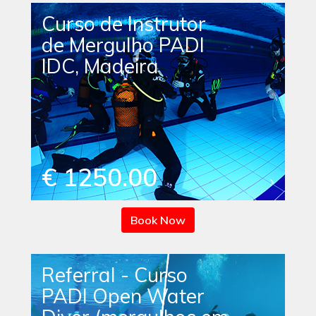
Curso de Instrutor
de Mergulho PADI
IDC, Madeira
€ 1250.00
Book Now
Referral - Curso
PADI Open Water