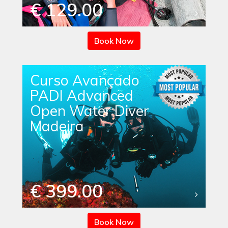
€ 129.00
Book Now
Curso Avançado
PADI Advanced
Open Water Diver
Madeira
€ 399.00
Book Now