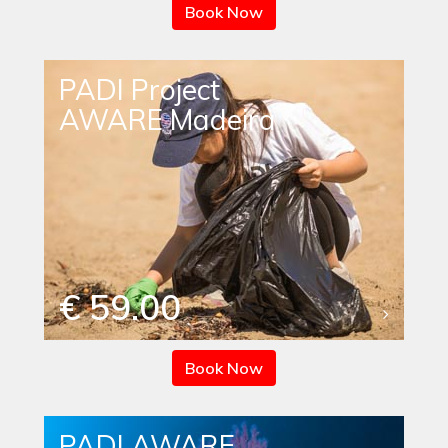
Book Now
PADI Project
AWARE Madeira
€ 59.00
Book Now
PADI AWARE