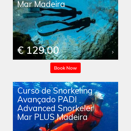
Mar Madeira
€ 129.00
Book Now
Curso de Snorkeling
Avançado PADI
Advanced Snorkeler
Mar PLUS Madeira