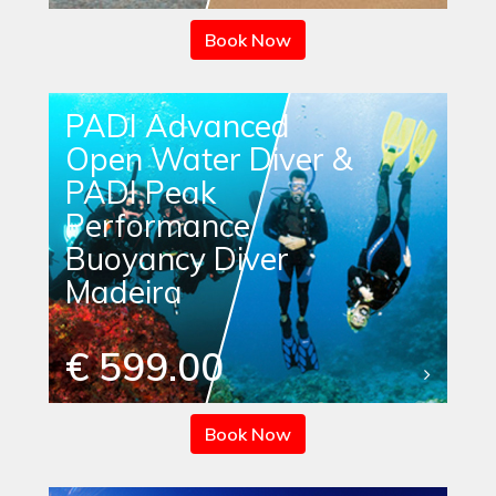
Book Now
PADI Advanced
Open Water Diver &
PADI Peak
Performance
Buoyancy Diver
Madeira
€ 599.00
Book Now