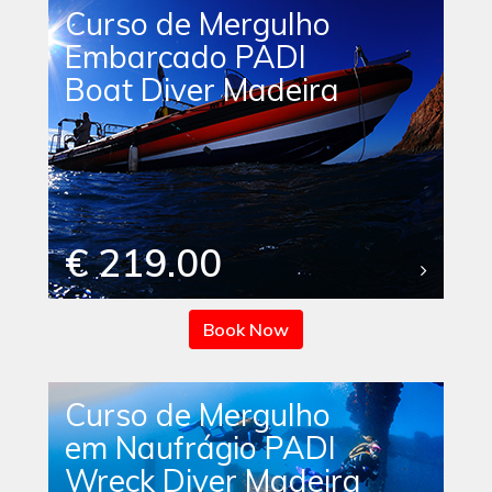
Curso de Mergulho
Embarcado PADI
Boat Diver Madeira
€ 219.00
Book Now
Curso de Mergulho
em Naufrágio PADI
Wreck Diver Madeira