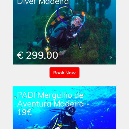
Diver Madeira
€ 299.00
Book Now
PADI Mergulho de
Aventura Madeira -
19€