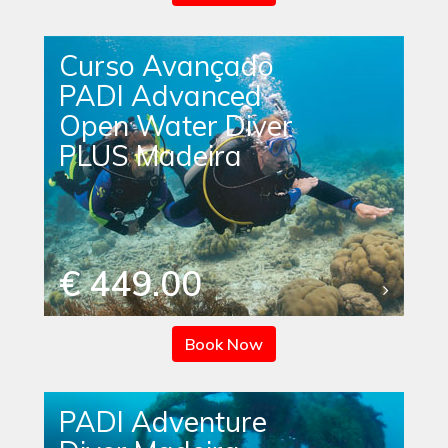
Curso Avançado
PADI Advanced
Open Water Diver
PLUS Madeira
€ 449.00
Book Now
PADI Adventure