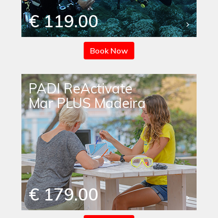
€ 119.00
Book Now
PADI ReActivate
Mar PLUS Madeira
€ 179.00