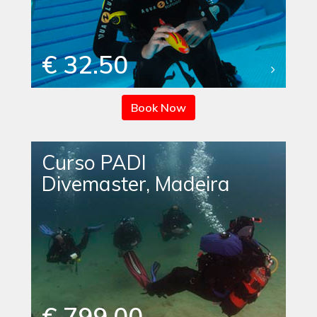
€ 32.50
Book Now
Curso PADI
Divemaster, Madeira
€ 799.00