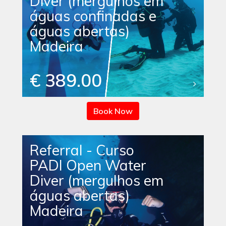
Diver (mergulhos em
águas confinadas e
águas abertas)
Madeira
€ 389.00
Book Now
Referral - Curso
PADI Open Water
Diver (mergulhos em
águas abertas)
Madeira