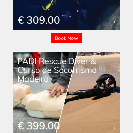
€ 309.00
Book Now
PADI Rescue Diver &
Curso de Socorrismo
Madeira
€ 399.00