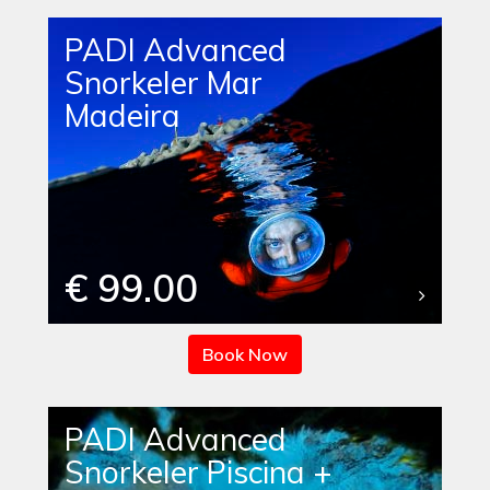
PADI Advanced
Snorkeler Mar
Madeira
€ 99.00
Book Now
PADI Advanced
Snorkeler Piscina +