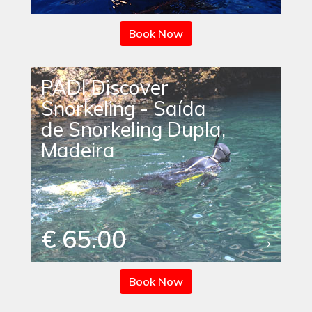
Book Now
PADI Discover
Snorkeling - Saída
de Snorkeling Dupla,
Madeira
€ 65.00
Book Now