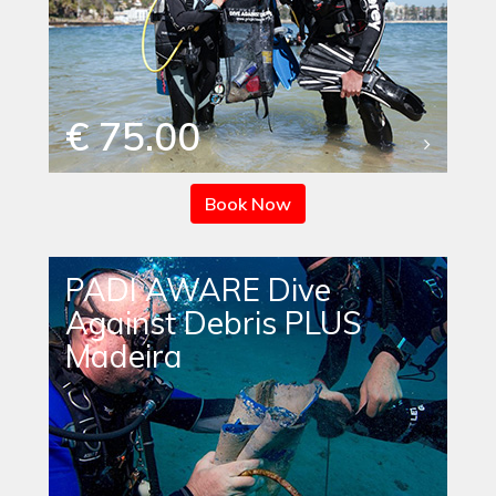
€ 75.00
Book Now
PADI AWARE Dive
Against Debris PLUS
Madeira