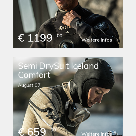
€ 1199
00
Weitere Infos
Semi DrySuit Iceland
Comfort
August 07
€ 659
00
Weitere Infos