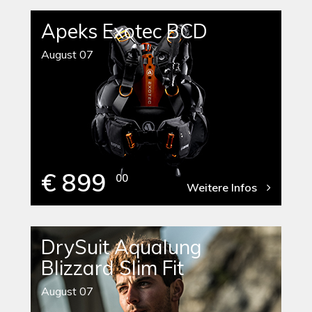
Apeks Exotec BCD
August 07
€ 899
00
Weitere Infos
DrySuit Aqualung
Blizzard Slim Fit
August 07