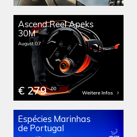
Ascend Reel Apeks
30M
August 07
€ 279
00
Weitere Infos
Espécies Marinhas
de Portugal