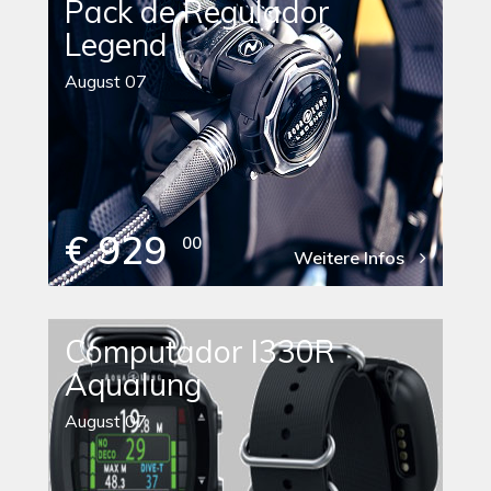
Pack de Regulador
Legend
August 07
€ 929
00
Weitere Infos
Computador I330R
Aqualung
August 07