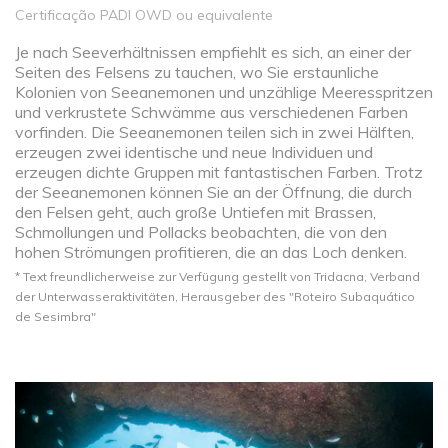
Certificação PADI OWD ou equivalente
Je nach Seeverhältnissen empfiehlt es sich, an einer der
Seiten des Felsens zu tauchen, wo Sie erstaunliche
Kolonien von Seeanemonen und unzählige Meeresspritzen
und verkrustete Schwämme aus verschiedenen Farben
vorfinden. Die Seeanemonen teilen sich in zwei Hälften,
erzeugen zwei identische und neue Individuen und
erzeugen dichte Gruppen mit fantastischen Farben. Trotz
der Seeanemonen können Sie an der Öffnung, die durch
den Felsen geht, auch große Untiefen mit Brassen,
Schmollungen und Pollacks beobachten, die von den
hohen Strömungen profitieren, die an das Loch denken.
* Text freundlicherweise zur Verfügung gestellt von Tridacna, Verband
der Unterwasseraktivitäten, Herausgeber des "Roteiro Subaquático
de Sesimbra"