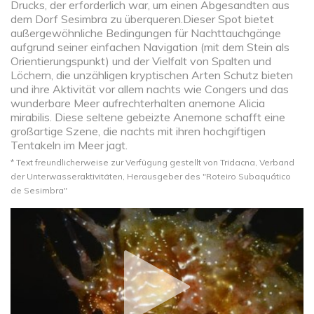
Drucks, der erforderlich war, um einen Abgesandten aus
dem Dorf Sesimbra zu überqueren.Dieser Spot bietet
außergewöhnliche Bedingungen für Nachttauchgänge
aufgrund seiner einfachen Navigation (mit dem Stein als
Orientierungspunkt) und der Vielfalt von Spalten und
Löchern, die unzähligen kryptischen Arten Schutz bieten
und ihre Aktivität vor allem nachts wie Congers und das
wunderbare Meer aufrechterhalten anemone Alicia
mirabilis. Diese seltene gebeizte Anemone schafft eine
großartige Szene, die nachts mit ihren hochgiftigen
Tentakeln im Meer jagt.
* Text freundlicherweise zur Verfügung gestellt von Tridacna, Verband
der Unterwasseraktivitäten, Herausgeber des "Roteiro Subaquático
de Sesimbra"​