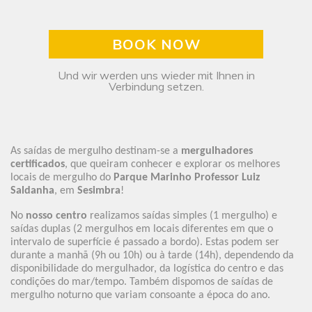
BOOK NOW
Und wir werden uns wieder mit Ihnen in
Verbindung setzen.
As saídas de mergulho destinam-se a
mergulhadores
certificados
, que queiram conhecer e explorar os melhores
locais de mergulho do
Parque Marinho Professor Luiz
Saldanha
, em
Sesimbra
!
No
nosso centro
realizamos saídas simples (1 mergulho) e
saídas duplas (2 mergulhos em locais diferentes em que o
intervalo de superfície é passado a bordo). Estas podem ser
durante a manhã (9h ou 10h) ou à tarde (14h), dependendo da
disponibilidade do mergulhador, da logística do centro e das
condições do mar/tempo. Também dispomos de saídas de
mergulho noturno que variam consoante a época do ano.