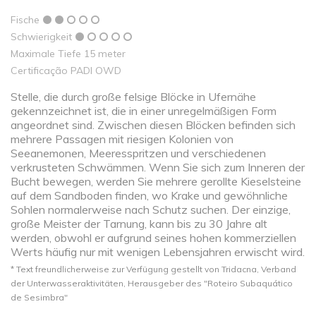
Fische
Schwierigkeit
Maximale Tiefe 15 meter
Certificação PADI OWD
Stelle, die durch große felsige Blöcke in Ufernähe
gekennzeichnet ist, die in einer unregelmäßigen Form
angeordnet sind. Zwischen diesen Blöcken befinden sich
mehrere Passagen mit riesigen Kolonien von
Seeanemonen, Meeresspritzen und verschiedenen
verkrusteten Schwämmen. Wenn Sie sich zum Inneren der
Bucht bewegen, werden Sie mehrere gerollte Kieselsteine ​​
auf dem Sandboden finden, wo Krake und gewöhnliche
Sohlen normalerweise nach Schutz suchen. Der einzige,
große Meister der Tarnung, kann bis zu 30 Jahre alt
werden, obwohl er aufgrund seines hohen kommerziellen
Werts häufig nur mit wenigen Lebensjahren erwischt wird.
* Text freundlicherweise zur Verfügung gestellt von Tridacna, Verband
der Unterwasseraktivitäten, Herausgeber des "Roteiro Subaquático
de Sesimbra"