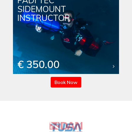
PADI TEC
SIDEMOUNT
INSTRUCTOR
€ 350.00
Book Now