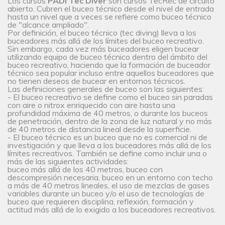
Los cursos
PADI Tec Diver
son cursos TecRec de circuito
abierto. Cubren el buceo técnico desde el nivel de entrada
hasta un nivel que a veces se refiere como buceo técnico
de "alcance ampliado".
Por definición, el buceo técnico (tec diving) lleva a los
buceadores más allá de los límites del buceo recreativo.
Sin embargo, cada vez más buceadores eligen bucear
utilizando equipo de buceo técnico dentro del ámbito del
buceo recreativo, haciendo que la formación de buceador
técnico sea popular incluso entre aquellos buceadores que
no tienen deseos de bucear en entornos técnicos.
Las definiciones generales de buceo son las siguientes:
- El buceo recreativo se define como el buceo sin paradas
con aire o nitrox enriquecido con aire hasta una
profundidad máxima de 40 metros, o durante los buceos
de penetración, dentro de la zona de luz natural y no más
de 40 metros de distancia lineal desde la superficie.
- El buceo técnico es un buceo que no es comercial ni de
investigación y que lleva a los buceadores más allá de los
límites recreativos. También se define como incluir una o
más de las siguientes actividades:
buceo más allá de los 40 metros, buceo con
descompresión necesaria, buceo en un entorno con techo
a más de 40 metros lineales, el uso de mezclas de gases
variables durante un buceo y/o el uso de tecnologías de
buceo que requieren disciplina, reflexión, formación y
actitud más allá de lo exigido a los buceadores recreativos.