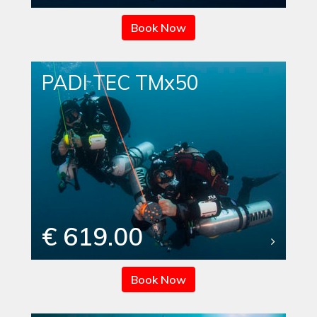
Book Now
PADI TEC TMx50
€ 619.00
Book Now