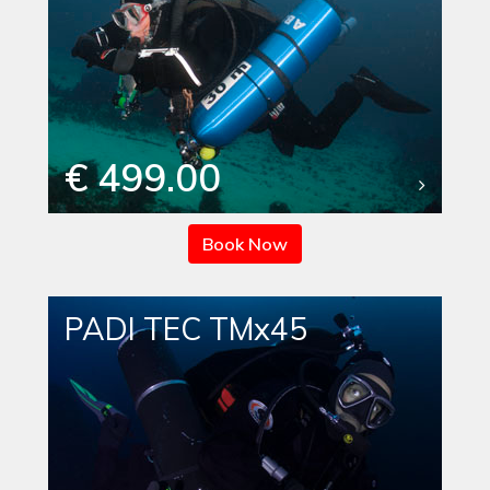
€ 499.00
Book Now
PADI TEC TMx45