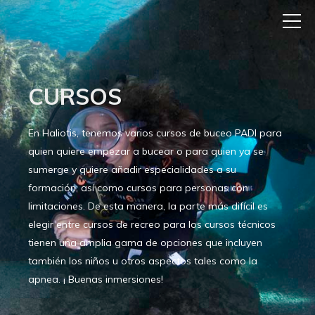
CURSOS
En Haliotis, tenemos varios cursos de buceo PADI para
quien quiere empezar a bucear o para quien ya se
sumerge y quiere añadir especialidades a su
formación, así como cursos para personas con
limitaciones. De esta manera, la parte más difícil es
elegir entre cursos de recreo para los cursos técnicos
tienen una amplia gama de opciones que incluyen
también los niños u otros aspectos tales como la
apnea. ¡ Buenas inmersiones!