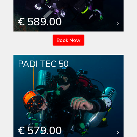
€ 589.00
Book Now
PADI TEC 50
€ 579.00