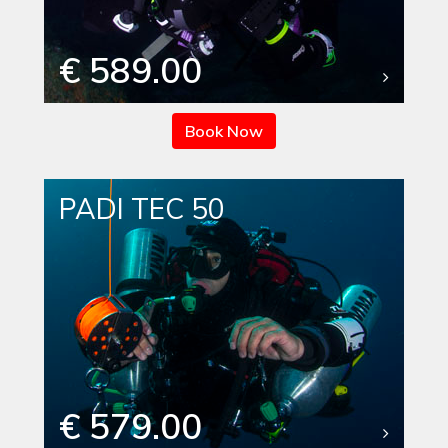
€ 589.00
Book Now
PADI TEC 50
€ 579.00