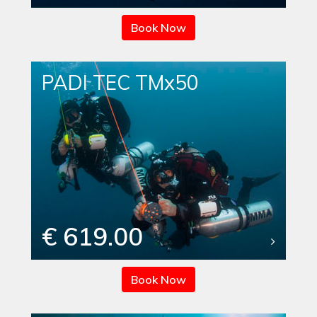
Book Now
PADI TEC TMx50
€ 619.00
Book Now