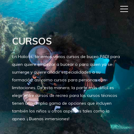
CURSOS
En Haliotis, tenemos varios cursos de buceo PADI para
quien quiere empezar a bucear o para quien ya se
sumerge y quiere añadir especialidades a su
formación, así como cursos para personas con
limitaciones. De esta manera, la parte más difícil es
elegir entre cursos de recreo para los cursos técnicos
tienen una amplia gama de opciones que incluyen
también los niños u otros aspectos tales como la
apnea. ¡ Buenas inmersiones!