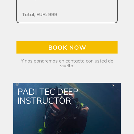
Total, EUR: 999
BOOK NOW
Y nos pondremos en contacto con usted de
vuelta.
PADI TEC DEEP
INSTRUCTOR