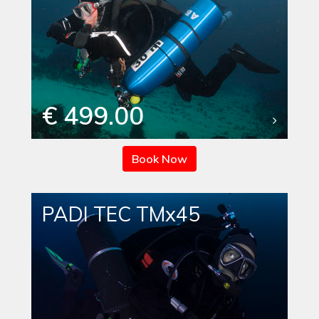
€ 499.00
Book Now
PADI TEC TMx45