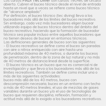
Los cursos
PADI Tec Diver
son cursos TecRec de circuito
abierto. Cubren el buceo técnico desde el nivel de entrada
hasta un nivel que a veces se refiere como buceo técnico
de "alcance ampliado".
Por definición, el buceo técnico (tec diving) lleva a los
buceadores más allá de los límites del buceo recreativo.
Sin embargo, cada vez más buceadores eligen bucear
utilizando equipo de buceo técnico dentro del ámbito del
buceo recreativo, haciendo que la formación de buceador
técnico sea popular incluso entre aquellos buceadores que
no tienen deseos de bucear en entornos técnicos.
Las definiciones generales de buceo son las siguientes:
- El buceo recreativo se define como el buceo sin paradas
con aire o nitrox enriquecido con aire hasta una
profundidad máxima de 40 metros, o durante los buceos
de penetración, dentro de la zona de luz natural y no más
de 40 metros de distancia lineal desde la superficie.
- El buceo técnico es un buceo que no es comercial ni de
investigación y que lleva a los buceadores más allá de los
límites recreativos. También se define como incluir una o
más de las siguientes actividades:
buceo más allá de los 40 metros, buceo con
descompresión necesaria, buceo en un entorno con techo
a más de 40 metros lineales, el uso de mezclas de gases
variables durante un buceo y/o el uso de tecnologías de
buceo que requieren disciplina, reflexión, formación y
actitud más allá de lo exigido a los buceadores recreativos.