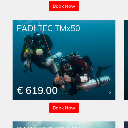
Book Now
PADI TEC TMx50
€ 619.00
Book Now