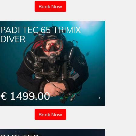
Book Now
PADI TEC 65 TRIMIX
DIVER
€ 1499.00
Book Now