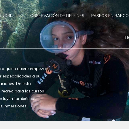
SNORKELING
OBSERVACIÓN DE DELFINES
PASEOS EN BARCO
T
ara quien quiere empezar
r especialidades a su
aciones. De esta
e recreo para los cursos
ncluyen también los
as inmersiones!