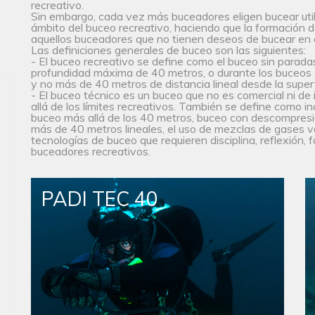
recreativo.
Sin embargo, cada vez más buceadores eligen bucear util
ámbito del buceo recreativo, haciendo que la formación d
aquellos buceadores que no tienen deseos de bucear en 
Las definiciones generales de buceo son las siguientes:
- El buceo recreativo se define como el buceo sin paradas
profundidad máxima de 40 metros, o durante los buceos d
y no más de 40 metros de distancia lineal desde la superf
- El buceo técnico es un buceo que no es comercial ni de
allá de los límites recreativos. También se define como in
buceo más allá de los 40 metros, buceo con descompresi
más de 40 metros lineales, el uso de mezclas de gases va
tecnologías de buceo que requieren disciplina, reflexión, f
buceadores recreativos.
PADI TEC 40