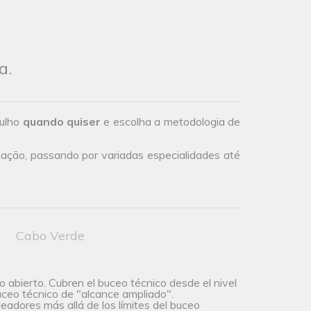
a.
gulho
quando quiser
e escolha a metodologia de
iação, passando por variadas especialidades até
Cabo Verde
 abierto. Cubren el buceo técnico desde el nivel
uceo técnico de "alcance ampliado".
uceadores más allá de los límites del buceo