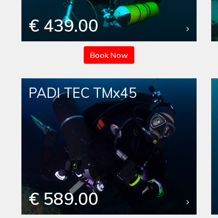
€ 439.00
Book Now
PADI TEC TMx45
€ 589.00