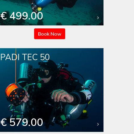
€ 499.00
Book Now
PADI TEC 50
€ 579.00