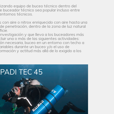
izando equipo de buceo técnico dentro del
e buceador técnico sea popular incluso entre
entornos técnicos.
 con aire o nitrox enriquecido con aire hasta una
e penetración, dentro de la zona de luz natural
icie.
 investigación y que lleva a los buceadores más
cluir una o más de las siguientes actividades:
ón necesaria, buceo en un entorno con techo a
riables durante un buceo y/o el uso de
ormación y actitud más allá de lo exigido a los
PADI TEC 45