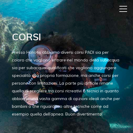
CORSI
Presso Haliotis abbiamo diversi corsi PADI sia per
coloro che vogliono entrare nel mondo della subacqua
sia per subacquei qualificati che vogliono aggiungere
specialità alla propria formazione, ma anche corsi per
persone con limitazioni. La parte più difficile rimane
quella di scegliere tra corsi ricreativi o tecnici in quanto
abbiamo una vasta gamma di opzioni ideali anche per
bambini o che riguardano altre tecniche come ad
esempio quella dell’apnea. Buon divertimento!