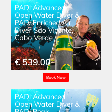
PADI Advanced
Open Water Diver &
PADI Enriched Air
Diver São Vicente,
Cabo Verde
€ 539.00
Book Now
PADI Advanced
Open Water Diver &
PADI Peak