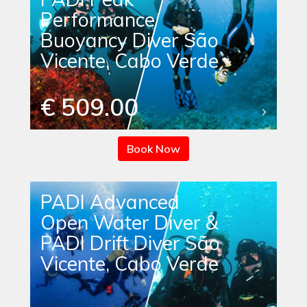
Performance
Buoyancy Diver São
Vicente, Cabo Verde
€ 509.00
Book Now
PADI Advanced
Open Water Diver &
PADI Drift Diver São
Vicente, Cabo Verde