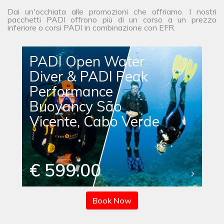
Dai un'occhiata alle promozioni che offriamo. I nostri
pacchetti PADI offrono più di un corso a un prezzo
inferiore o corsi PADI in combinazione con EFR.
PADI Open Water
Diver & PADI Peak
Performance
Buoyancy São
Vicente, Cabo Verde
€ 599.00
Book Now