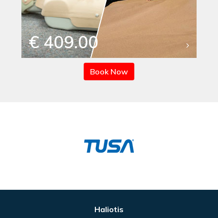
€ 409.00
Book Now
Haliotis