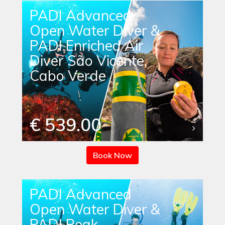
PADI Advanced
Open Water Diver &
PADI Enriched Air
Diver São Vicente,
Cabo Verde
€ 539.00
Book Now
PADI Advanced
Open Water Diver &
PADI Peak