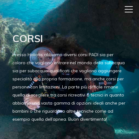
CORSI
Presso Haliotis abbiamo diversi corsi PADI sia per
coloro che vogliono entrare nel mondo della subacqua
sia per subacquei qualificati che vogliono aggiungere
specialità alla propria formazione, ma anche corsi per
persone con limitazioni. La parte più difficile rimane
quella di scegliere tra corsi ricreativi o tecnici in quanto
abbiamo una vasta gamma di opzioni ideali anche per
bambini o che riguardano altre tecniche come ad
esempio quella dell’apnea. Buon divertimento!