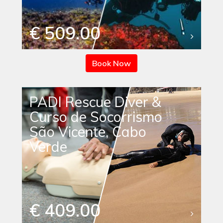
€ 509.00
Book Now
PADI Rescue Diver &
Curso de Socorrismo
São Vicente, Cabo
Verde
€ 409.00