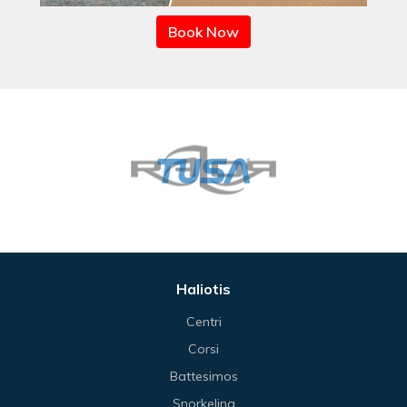
Book Now
Haliotis
Centri
Corsi
Battesimos
Snorkeling