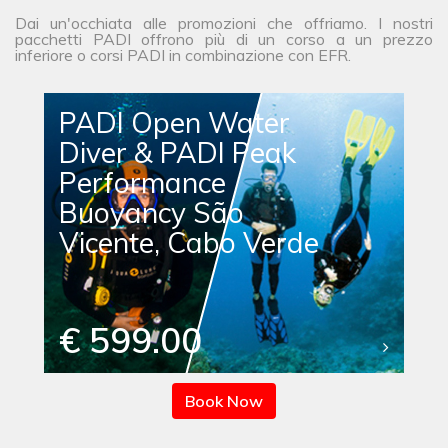
Dai un'occhiata alle promozioni che offriamo. I nostri
pacchetti PADI offrono più di un corso a un prezzo
inferiore o corsi PADI in combinazione con EFR.
PADI Open Water
Diver & PADI Peak
Performance
Buoyancy São
Vicente, Cabo Verde
€ 599.00
Book Now