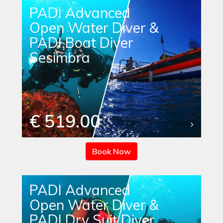
PADI Advanced
Open Water Diver &
PADI Boat Diver
Sesimbra
€ 519.00
Book Now
PADI Advanced
Open Water Diver &
PADI Dry Suit Diver