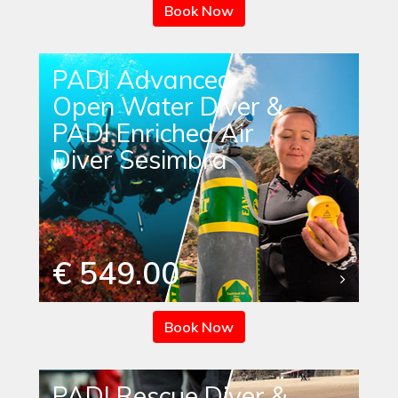
Book Now
PADI Advanced
Open Water Diver &
PADI Enriched Air
Diver Sesimbra
€ 549.00
Book Now
PADI Rescue Diver &