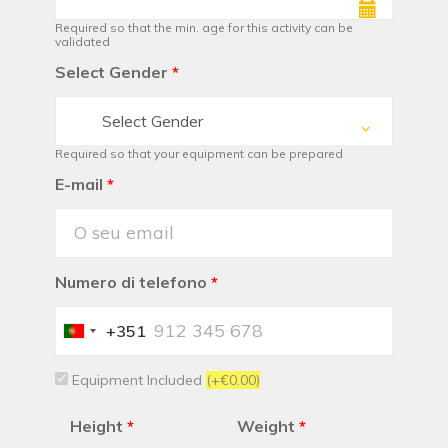
Required so that the min. age for this activity can be
validated
Select Gender
*
Select Gender
Required so that your equipment can be prepared
E-mail
*
Numero di telefono
*
+351
Portugal
+351
Equipment Included
(+€0.00)
Height
*
Weight
*