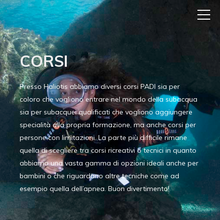
CORSI
Presso Haliotis abbiamo diversi corsi PADI sia per
coloro che vogliono entrare nel mondo della subacqua
sia per subacquei qualificati che vogliono aggiungere
specialità alla propria formazione, ma anche corsi per
persone con limitazioni. La parte più difficile rimane
quella di scegliere tra corsi ricreativi o tecnici in quanto
abbiamo una vasta gamma di opzioni ideali anche per
bambini o che riguardano altre tecniche come ad
esempio quella dell’apnea. Buon divertimento!