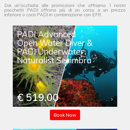
Dai un'occhiata alle promozioni che offriamo. I nostri
pacchetti PADI offrono più di un corso a un prezzo
inferiore o corsi PADI in combinazione con EFR.
PADI Advanced
Open Water Diver &
PADI Underwater
Naturalist Sesimbra
€ 519.00
Book Now