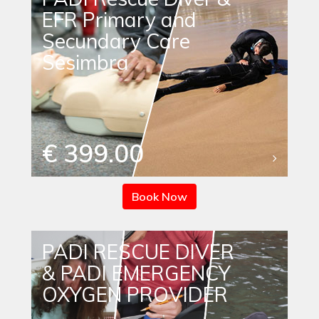
EFR Primary and
Secundary Care
Sesimbra
€ 399.00
Book Now
PADI RESCUE DIVER
& PADI EMERGENCY
OXYGEN PROVIDER