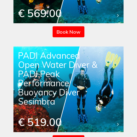
€ 569.00
Book Now
PADI Advanced
Open Water Diver &
PADI Peak
Performance
Buoyancy Diver
Sesimbra
€ 519.00