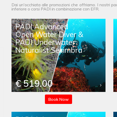
Dai un'occhiata alle promozioni che offriamo. I nostri p
inferiore o corsi PADI in combinazione con EFR.
PADI Advanced
Open Water Diver &
PADI Underwater
Naturalist Sesimbra
€ 519.00
Book Now