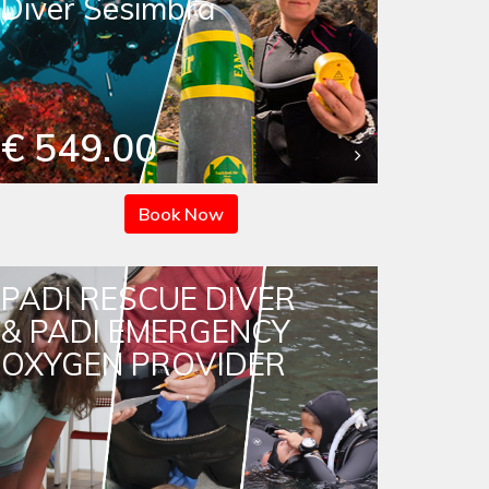
Diver Sesimbra
€ 549.00
Book Now
PADI RESCUE DIVER
& PADI EMERGENCY
OXYGEN PROVIDER