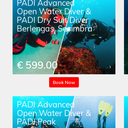
PADI Advanced
Open Water Diver &
PADI Dry Suit Diver
Berlengas, Sesimbra
€ 599.00
Book Now
PADI Advanced
Open Water Diver &
PADI Peak