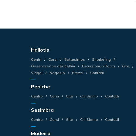
Haliotis
Centri
Corsi
Battesimos
Snorkeling
Osservazione dei Delfini
Escursioni in Barca
Gite
Viaggi
Negozio
Prezzi
Contatti
Peniche
Centro
Corsi
Gite
Chi Siamo
Contatti
Sesimbra
Centro
Corsi
Gite
Chi Siamo
Contatti
Madeira