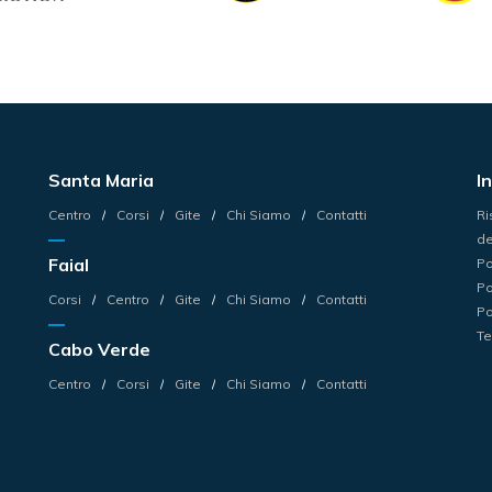
Santa Maria
I
Centro
Corsi
Gite
Chi Siamo
Contatti
Ri
de
Faial
Po
Po
Corsi
Centro
Gite
Chi Siamo
Contatti
Po
Te
Cabo Verde
Centro
Corsi
Gite
Chi Siamo
Contatti