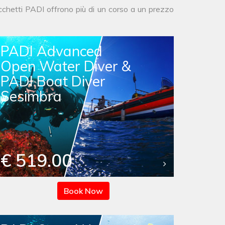
acchetti PADI offrono più di un corso a un prezzo
PADI Advanced
Open Water Diver &
PADI Boat Diver
Sesimbra
€ 519.00
Book Now