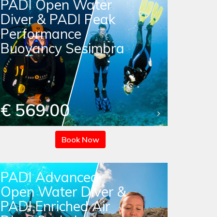
PADI Open Water
Diver & PADI Peak
Performance
Buoyancy Sesimbra
€ 569.00
Book Now
PADI Advanced
Open Water Diver &
PADI Enriched Air