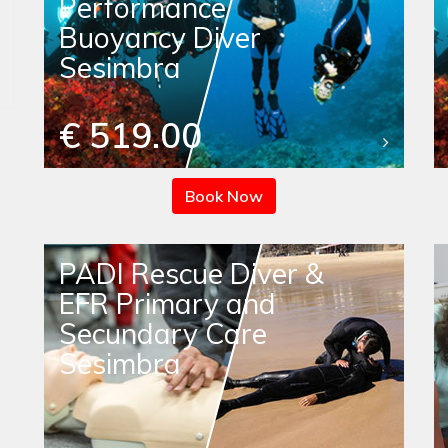
Performance
Buoyancy Diver
Sesimbra
€ 519.00
Book Now
PADI Rescue Diver &
EFR Primary and
Secundary Care
Sesimbra