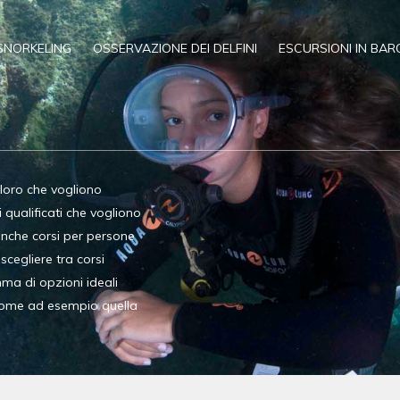
SNORKELING
OSSERVAZIONE DEI DELFINI
ESCURSIONI IN BAR
oloro che vogliono
qualificati che vogliono
anche corsi per persone
 scegliere tra corsi
ma di opzioni ideali
 come ad esempio quella