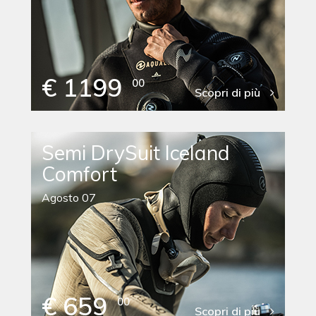
€ 1199
00
Scopri di più
Semi DrySuit Iceland
Comfort
Agosto 07
€ 659
00
Scopri di più