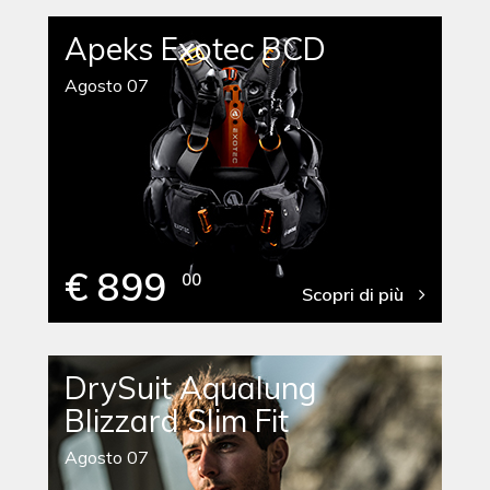
Apeks Exotec BCD
Agosto 07
€ 899
00
Scopri di più
DrySuit Aqualung
Blizzard Slim Fit
Agosto 07