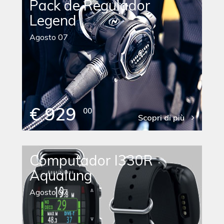
Pack de Regulador
Legend
Agosto 07
€ 929
00
Scopri di più
Computador I330R
Aqualung
Agosto 07