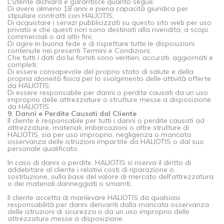
L'utente dichiara e garantisce quanto segue:
Di avere almeno 18 anni e piena capacità giuridica per
stipulare contratti con HALIOTIS;
Di acquistare i servizi pubblicizzati su questo sito web per uso
privato e che questi non sono destinati alla rivendita, a scopi
commerciali o ad altri fini;
Di agire in buona fede e di rispettare tutte le disposizioni
contenute nei presenti Termini e Condizioni;
Che tutti i dati da lui forniti sono veritieri, accurati, aggiornati e
completi;
Di essere consapevole del proprio stato di salute e della
propria idoneità fisica per lo svolgimento delle attività offerte
da HALIOTIS;
Di essere responsabile per danni o perdite causati da un uso
improprio delle attrezzature o strutture messe a disposizione
da HALIOTIS.
9. Danni e Perdite Causati dal Cliente
Il cliente è responsabile per tutti i danni o perdite causati ad
attrezzature, materiali, imbarcazioni o altre strutture di
HALIOTIS, sia per uso improprio, negligenza o mancata
osservanza delle istruzioni impartite da HALIOTIS o dal suo
personale qualificato.
In caso di danni o perdite, HALIOTIS si riserva il diritto di
addebitare al cliente i relativi costi di riparazione o
sostituzione, sulla base del valore di mercato dell'attrezzatura
o dei materiali danneggiati o smarriti.
Il cliente accetta di manlevare HALIOTIS da qualsiasi
responsabilità per danni derivanti dalla mancata osservanza
delle istruzioni di sicurezza o da un uso improprio delle
attrezzature messe a disposizione.