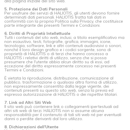
alla pagina iniziale del sito web.
5. Protezione dei Dati Personali
Per usufruire dei servizi di HALIOTIS, gli utenti devono fornire
determinati dati personali. HALIOTIS tratta tali dati in
conformità con la propria Politica sulla Privacy, che costituisce
parte integrante dei presenti Termini e Condizioni.
6. Diritti di Proprietà Intellettuale
Tutti i contenuti del sito web, inclusi, a titolo esemplificativo ma
non esaustivo, testi, fotografie, grafica, immagini, icone,
tecnologia, software, link e altri contenuti audiovisivi o sonori,
nonché il loro design grafico e i codici sorgente, sono di
proprietà di HALIOTIS o di terzi che hanno concesso a
HALIOTIS i relativi diritti di utilizzo, senza che si possa
presumere che l'utente abbia alcun diritto su di essi, ad
eccezione del diritto espressamente concesso nei presenti
Termini e Condizioni.
È vietata la riproduzione, distribuzione, comunicazione al
pubblico, trasformazione o qualsiasi altra forma di utilizzo,
non espressamente consentita dalla legge vigente, dei
contenuti presenti su questo sito web, senza la previa ed
espressa autorizzazione di HALIOTIS o dei rispettivi titolari.
7. Link ad Altri Siti Web
Il sito web può contenere link o collegamenti ipertestuali ad
altri siti web di terzi. HALIOTIS non si assume alcuna
responsabilità per il contenuto di tali siti web né per eventuali
danni o perdite derivanti dal loro utilizzo.
8. Dichiarazioni dell'Utente