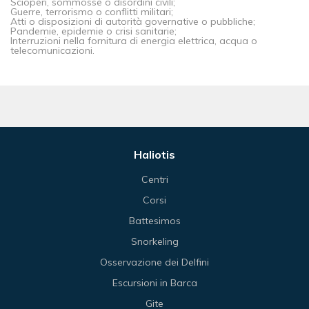
Scioperi, sommosse o disordini civili;
Guerre, terrorismo o conflitti militari;
Atti o disposizioni di autorità governative o pubbliche;
Pandemie, epidemie o crisi sanitarie;
Interruzioni nella fornitura di energia elettrica, acqua o
telecomunicazioni.
Haliotis
Centri
Corsi
Battesimos
Snorkeling
Osservazione dei Delfini
Escursioni in Barca
Gite