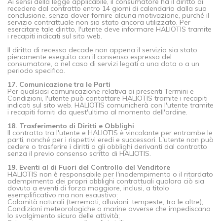
Ai sensi della legge applicabile, il consumatore ha il diritto di
recedere dal contratto entro 14 giorni di calendario dalla sua
conclusione, senza dover fornire alcuna motivazione, purché il
servizio contrattuale non sia stato ancora utilizzato. Per
esercitare tale diritto, l'utente deve informare HALIOTIS tramite
i recapiti indicati sul sito web.
Il diritto di recesso decade non appena il servizio sia stato
pienamente eseguito con il consenso espresso del
consumatore, o nel caso di servizi legati a una data o a un
periodo specifico.
17. Comunicazione tra le Parti
Per qualsiasi comunicazione relativa ai presenti Termini e
Condizioni, l'utente può contattare HALIOTIS tramite i recapiti
indicati sul sito web. HALIOTIS comunicherà con l'utente tramite
i recapiti forniti da quest'ultimo al momento dell'ordine.
18. Trasferimento di Diritti e Obblighi
Il contratto tra l'utente e HALIOTIS è vincolante per entrambe le
parti, nonché per i rispettivi eredi e successori. L'utente non può
cedere o trasferire i diritti o gli obblighi derivanti dal contratto
senza il previo consenso scritto di HALIOTIS.
19. Eventi al di Fuori del Controllo del Venditore
HALIOTIS non è responsabile per l'inadempimento o il ritardato
adempimento dei propri obblighi contrattuali qualora ciò sia
dovuto a eventi di forza maggiore, inclusi, a titolo
esemplificativo ma non esaustivo:
Calamità naturali (terremoti, alluvioni, tempeste, tra le altre);
Condizioni meteorologiche o marine avverse che impediscano
lo svolgimento sicuro delle attività;