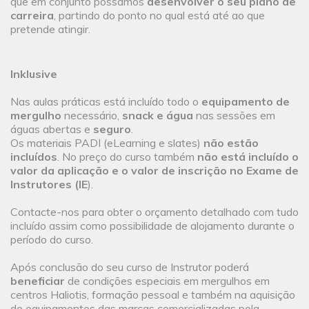
que em conjunto possamos
desenvolver o seu plano de
carreira
, partindo do ponto no qual está até ao que
pretende atingir.
Inklusive
Nas aulas práticas está incluído todo o
equipamento de
mergulho
necessário,
snack e água
nas sessões em
águas abertas e
seguro
.
Os materiais PADI (eLearning e slates)
não estão
incluídos
. No preço do curso também
não está incluído o
valor da aplicação e o valor de inscrição no Exame de
Instrutores (IE
).
Contacte-nos para obter o orçamento detalhado com tudo
incluído assim como possibilidade de alojamento durante o
período do curso.
Após conclusão do seu curso de Instrutor poderá
beneficiar
de condições especiais em mergulhos em
centros Haliotis, formação pessoal e também na aquisição
de equipamentos das marcas comercializadas pela