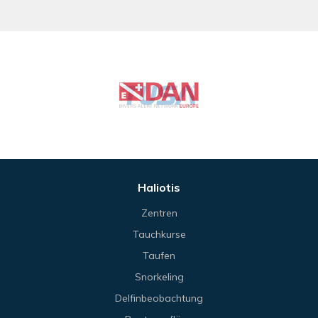
Haliotis
Zentren
Tauchkurse
Taufen
Snorkeling
Delfinbeobachtung