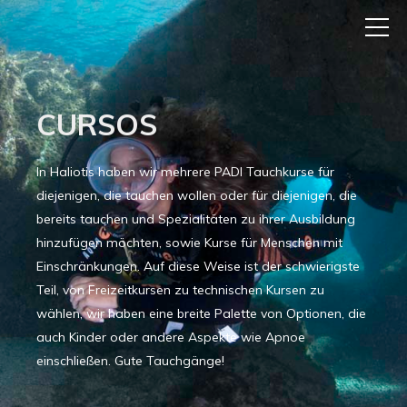
CURSOS
In Haliotis haben wir mehrere PADI Tauchkurse für
diejenigen, die tauchen wollen oder für diejenigen, die
bereits tauchen und Spezialitäten zu ihrer Ausbildung
hinzufügen möchten, sowie Kurse für Menschen mit
Einschränkungen. Auf diese Weise ist der schwierigste
Teil, von Freizeitkursen zu technischen Kursen zu
wählen, wir haben eine breite Palette von Optionen, die
auch Kinder oder andere Aspekte wie Apnoe
einschließen. Gute Tauchgänge!