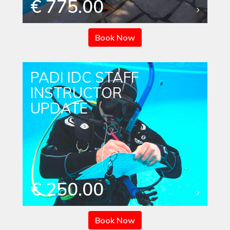
€ 775.00
Book Now
PADI IDC STAFF
INSTRUCTOR
UPDATE
€ 250.00
Book Now