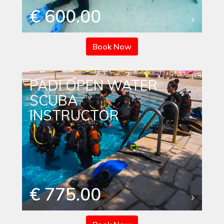
€ 600.00
Book Now
PADI OPEN WATER
SCUBA
INSTRUCTOR
€ 775.00