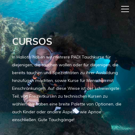
CURSOS
In Haliotis haben wir mehrere PADI Tauchkurse für
diejenigen, die tauchen wollen oder für diejenigen, die
bereits tauchen und Spezialitäten zu ihrer Ausbildung
hinzufügen möchten, sowie Kurse für Menschen mit
Einschränkungen. Auf diese Weise ist der schwierigste
Teil, von Freizeitkursen zu technischen Kursen zu
wählen, wir haben eine breite Palette von Optionen, die
auch Kinder oder andere Aspekte wie Apnoe
einschließen. Gute Tauchgänge!