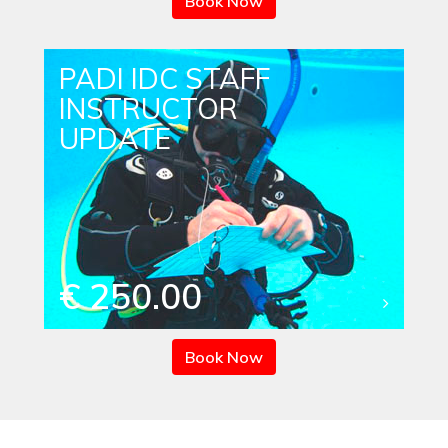
Book Now
PADI IDC STAFF
INSTRUCTOR
UPDATE
€ 250.00
Book Now