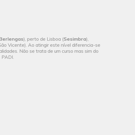
Berlengas
), perto de Lisboa (
Sesimbra
),
ão Vicente). Ao atingir este nível diferencia-se
ialidades. Não se trata de um curso mas sim do
o PADI.