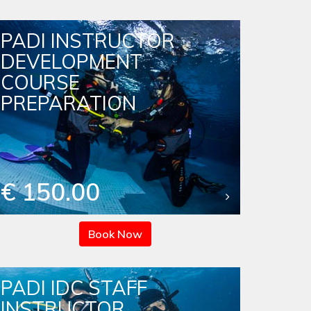
PADI INSTRUCTOR
DEVELOPMENT
COURSE
PREPARATION
€ 150.00
Book Now
PADI IDC STAFF
INSTRUCTOR