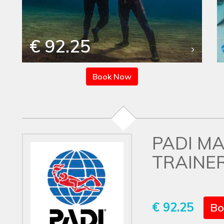
€ 92.25
Book Now
PADI M
TRAINE
€ 92.25
Bo