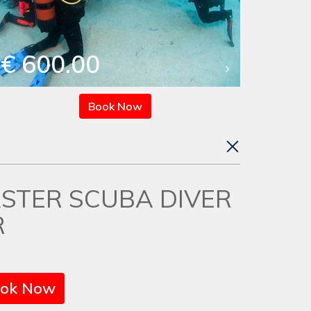
€ 600.00
Book Now
ASTER SCUBA DIVER
R
ok Now