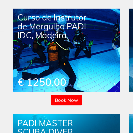
Curso de Instrutor
de Mergulho PADI
IDC, Madeira
€ 1250.00
Book Now
PADI MASTER
SCUBA DIVER