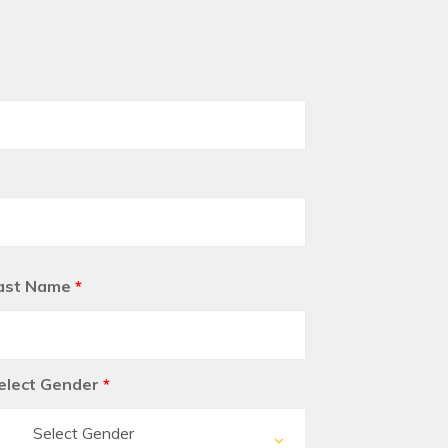
ast Name
*
elect Gender
*
Select Gender