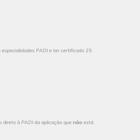
co especialidades PADI e ter certificado 25
 direto à PADI da aplicação que
não
está