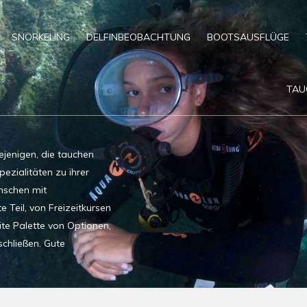
SNORKELING
DELFINBEOBACHTUNG
BOOTSAUSFLÜGE
TAU
ejenigen, die tauchen
pezialitäten zu ihrer
nschen mit
 Teil, von Freizeitkursen
ite Palette von Optionen,
chließen. Gute