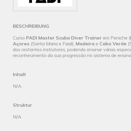
BESCHREIBUNG
Curso
PADI Master Scuba Diver Trainer
em Peniche (
Açores
(Santa Maria e Faial),
Madeira
e
Cabo Verde
(S
dos restantes instrutores, podendo ensinar várias espec
reconhecimento da sua progressão no sistema de ensin
Inhalt
N/A.
Struktur
N/A.