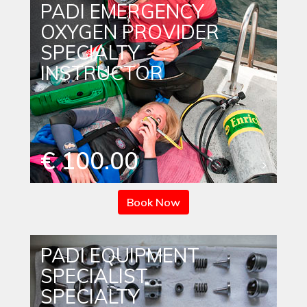
PADI EMERGENCY
OXYGEN PROVIDER
SPECIALTY
INSTRUCTOR
€ 100.00
Book Now
PADI EQUIPMENT
SPECIALIST
SPECIALTY