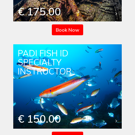
€ 175.00
Book Now
PADI FISH ID
SPECIALTY
INSTRUCTOR
€ 150.00