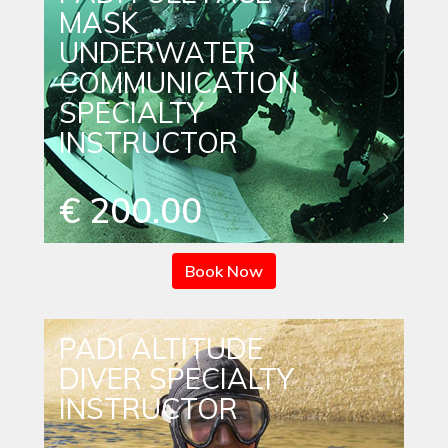
MASK
UNDERWATER
COMMUNICATION
SPECIALTY
INSTRUCTOR
€ 200.00
Book Now
PADI ALTITUDE
DIVER SPECIALTY
INSTRUCTOR