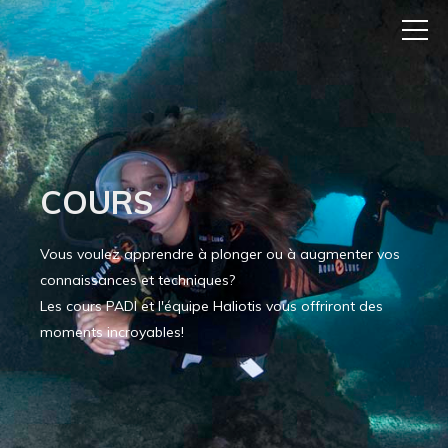
COURS
Vous voulez apprendre à plonger ou à augmenter vos
connaissances et techniques?
Les cours PADI et l'équipe Haliotis vous offriront des
moments incroyables!