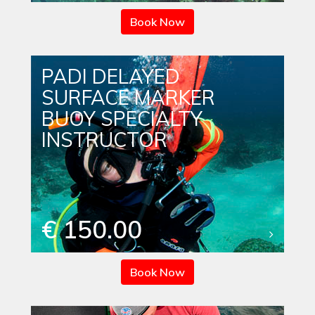
Book Now
PADI DELAYED
SURFACE MARKER
BUOY SPECIALTY
INSTRUCTOR
€ 150.00
Book Now