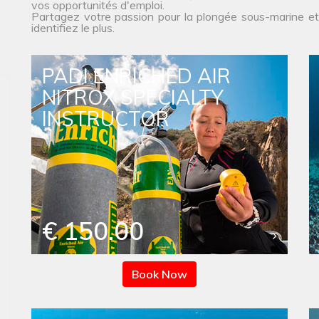
vos opportunités d'emploi.
Partagez votre passion pour la plongée sous-marine et
identifiez le plus.
PADI ENRICHED AIR
NITROX SPECIALTY
INSTRUCTOR
€ 150.00
Book Now