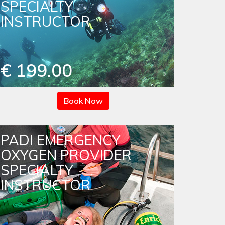
SPECIALTY
INSTRUCTOR
€ 199.00
Book Now
PADI EMERGENCY
OXYGEN PROVIDER
SPECIALTY
INSTRUCTOR