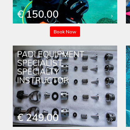
€ 150.00
Book Now
PADI EQUIPMENT
SPECIALIST
SPECIALTY
INSTRUCTOR
€ 249.00