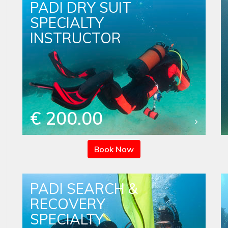
PADI DRY SUIT
SPECIALTY
INSTRUCTOR
€ 200.00
Book Now
PADI SEARCH &
RECOVERY
SPECIALTY