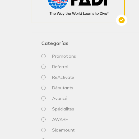
Categorías
Promotions
Referral
ReActivate
Débutants
Avancé
Spécialités
AWARE
Sidemount