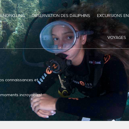
SNORKELING
OBSERVATION DES DAUPHINS
EXCURSIONS EN
VOYAGES
os connaissances et
es moments incroyables!