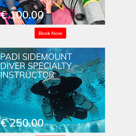
€ 100.00
Book Now
PADI SIDEMOUNT
DIVER SPECIALTY
INSTRUCTOR
€ 250.00