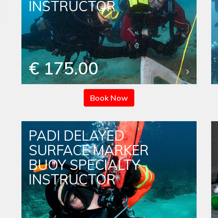
INSTRUCTOR
€ 175.00
Book Now
PADI DELAYED
SURFACE MARKER
BUOY SPECIALTY
INSTRUCTOR