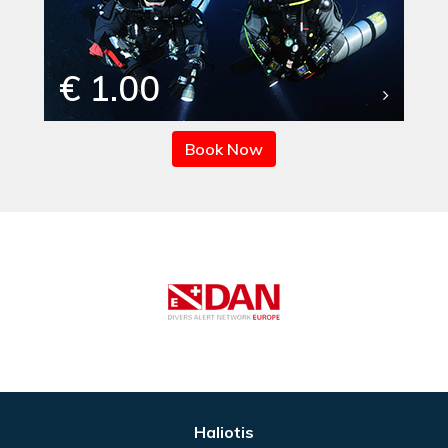
€ 1.00
Book Now
Haliotis