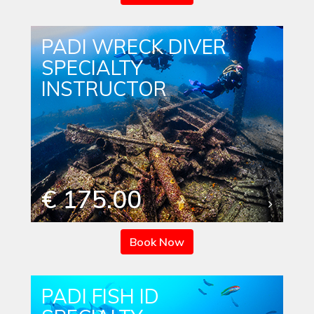
PADI WRECK DIVER
SPECIALTY
INSTRUCTOR
€ 175.00
Book Now
PADI FISH ID