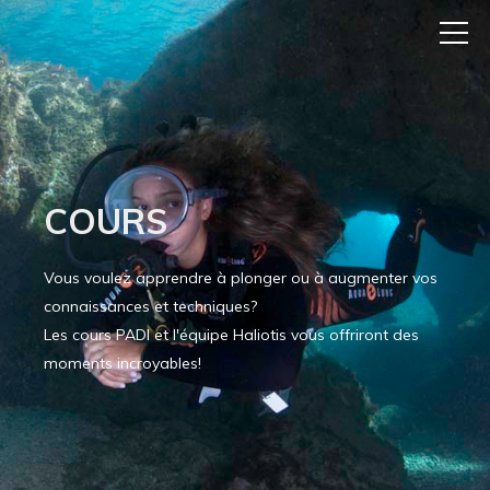
COURS
Vous voulez apprendre à plonger ou à augmenter vos
connaissances et techniques?
Les cours PADI et l'équipe Haliotis vous offriront des
moments incroyables!