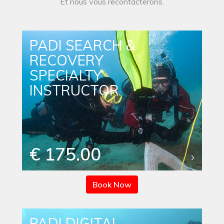
Et nous vous recontacterons.
PADI SEARCH &
RECOVERY
SPECIALTY
INSTRUCTOR
€ 175.00
Book Now
PADI DIGITAL