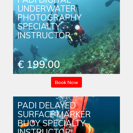
UNDERWATER
PHOTOGRAPHY
SPECIALTY
INSTRUCTOR
€ 199.00
Book Now
PADI DELAYED
SURFACE MARKER
BUOY SPECIALTY
INSTRUCTOR