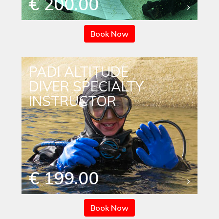
€ 200.00
Book Now
PADI ALTITUDE
DIVER SPECIALTY
INSTRUCTOR
€ 199.00
Book Now