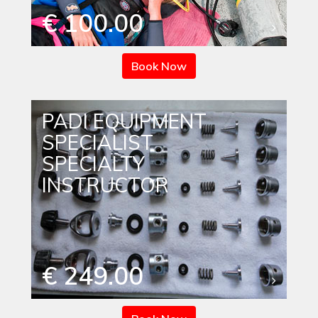
€ 100.00
Book Now
PADI EQUIPMENT
SPECIALIST
SPECIALTY
INSTRUCTOR
€ 249.00