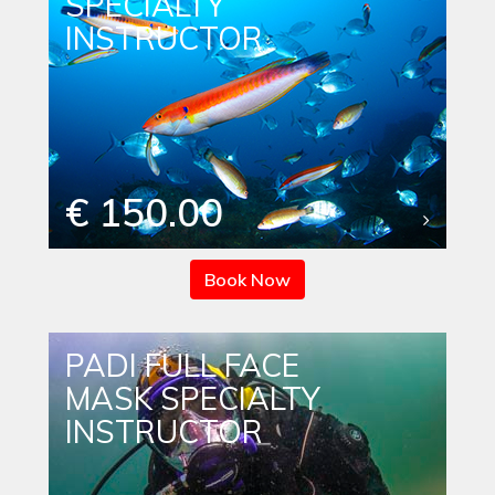
SPECIALTY
INSTRUCTOR
€ 150.00
Book Now
PADI FULL FACE
MASK SPECIALTY
INSTRUCTOR