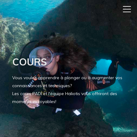
COURS
Vous voulez apprendre à plonger ou à augmenter vos
connaissances et techniques?
Les cours PADI et l'équipe Haliotis vous offriront des
moments incroyables!