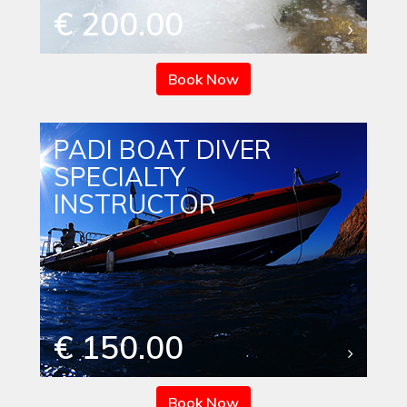
€ 200.00
Book Now
PADI BOAT DIVER
SPECIALTY
INSTRUCTOR
€ 150.00
Book Now