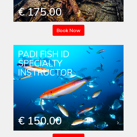
€ 175.00
Book Now
PADI FISH ID
SPECIALTY
INSTRUCTOR
€ 150.00