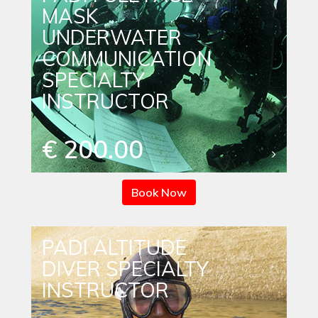
MASK
UNDERWATER
COMMUNICATION
SPECIALTY
INSTRUCTOR
€ 200.00
Book Now
PADI ALTITUDE
DIVER SPECIALTY
INSTRUCTOR