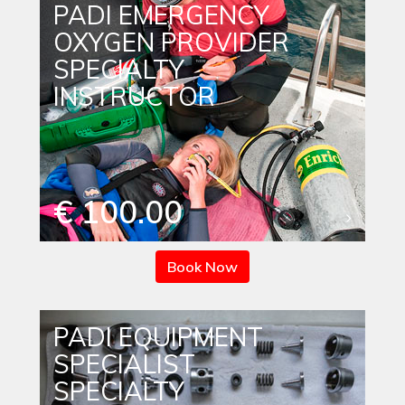
PADI EMERGENCY
OXYGEN PROVIDER
SPECIALTY
INSTRUCTOR
€ 100.00
Book Now
PADI EQUIPMENT
SPECIALIST
SPECIALTY