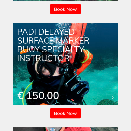
Book Now
PADI DELAYED
SURFACE MARKER
BUOY SPECIALTY
INSTRUCTOR
€ 150.00
Book Now