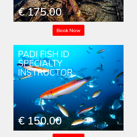
€ 175.00
Book Now
PADI FISH ID
SPECIALTY
INSTRUCTOR
€ 150.00