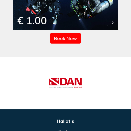
€ 1.00
Book Now
Haliotis