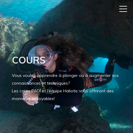
COURS
Vous voulez apprendre à plonger ou à augmenter vos
connaissances et techniques?
Les cours PADI et l'équipe Haliotis vous offriront des
moments incroyables!