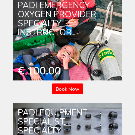
PADI EMERGENCY
OXYGEN PROVIDER
SPECIALTY
INSTRUCTOR
€ 100.00
Book Now
PADI EQUIPMENT
SPECIALIST
SPECIALTY