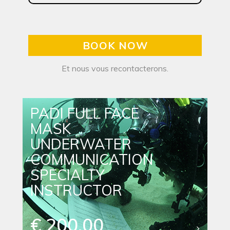
BOOK NOW
Et nous vous recontacterons.
PADI FULL FACE
MASK
UNDERWATER
COMMUNICATION
SPECIALTY
INSTRUCTOR
€ 200.00