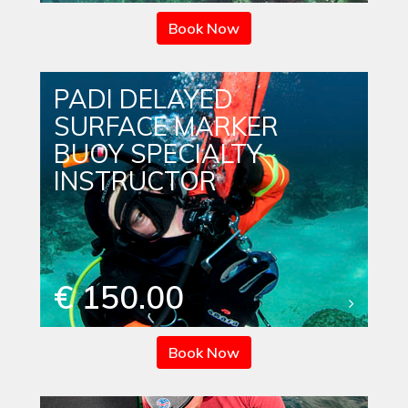
Book Now
PADI DELAYED
SURFACE MARKER
BUOY SPECIALTY
INSTRUCTOR
€ 150.00
Book Now