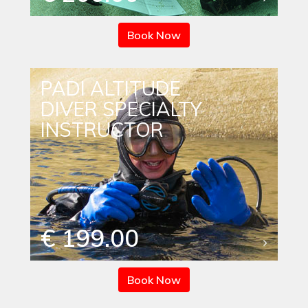
Book Now
PADI ALTITUDE
DIVER SPECIALTY
INSTRUCTOR
€ 199.00
Book Now