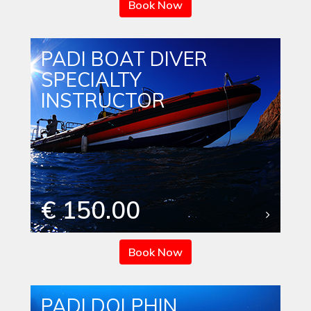
Book Now
PADI BOAT DIVER
SPECIALTY
INSTRUCTOR
€ 150.00
Book Now
PADI DOLPHIN