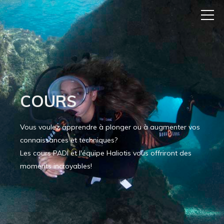
COURS
Vous voulez apprendre à plonger ou à augmenter vos
connaissances et techniques?
Les cours PADI et l'équipe Haliotis vous offriront des
moments incroyables!