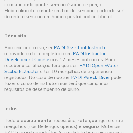
com
um
participante
sem
acréscimo de preço.
Habitualmente durante um fim-de-semana, podendo ser
durante a semana em horário pós laboral ou laboral.
Réquisits
Para iniciar o curso, ser
PADI Assistant Instructor
renovado ou ter completado um
PADI Instructor
Development Course
nos 12 meses anteriores. Para
receber a certificação terá que ser
PADI Open Water
Scuba Instructor
e ter 10 mergulhos de experiência
registados. No caso de não ser
PADI Wreck Diver
pode
fazer o curso de instrutor mas terá que cumprir os
requisitos de desempenho de aluno.
Inclus
Todo o
equipamento
necessário,
refeição
ligeira entre
mergulhos (nas Berlengas apenas) e
seguro
. Materiais
PADI não estão incluídos (o candidato terá que possuir o