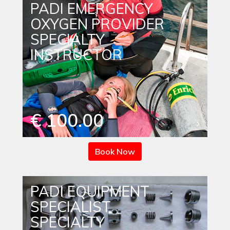
PADI EMERGENCY
OXYGEN PROVIDER
SPECIALTY
INSTRUCTOR
€ 100.00
Book Now
PADI EQUIPMENT
SPECIALIST
SPECIALTY