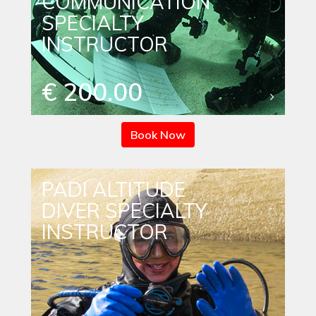
COMMUNICATION
SPECIALTY
INSTRUCTOR
€ 200.00
Book Now
PADI ALTITUDE
DIVER SPECIALTY
INSTRUCTOR