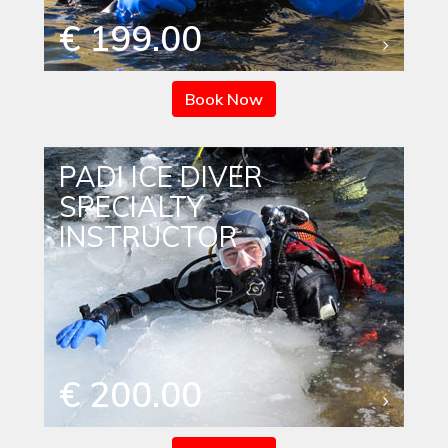
€ 199.00
Book Now
PADI ICE DIVER
SPECIALTY
INSTRUCTOR
€ 200.00