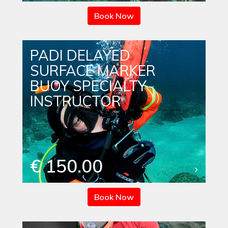
Book Now
PADI DELAYED
SURFACE MARKER
BUOY SPECIALTY
INSTRUCTOR
€ 150.00
Book Now