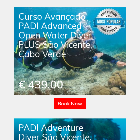
Curso Avançado
PADI Advanced
Open Water Diver
PLUS São Vicente,
Cabo Verde
€ 439.00
Book Now
PADI Adventure
Diver São Vicente,