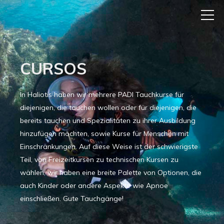
CURSOS
In Haliotis haben wir mehrere PADI Tauchkurse für
diejenigen, die tauchen wollen oder für diejenigen, die
bereits tauchen und Spezialitäten zu ihrer Ausbildung
hinzufügen möchten, sowie Kurse für Menschen mit
Einschränkungen. Auf diese Weise ist der schwierigste
Teil, von Freizeitkursen zu technischen Kursen zu
wählen, wir haben eine breite Palette von Optionen, die
auch Kinder oder andere Aspekte wie Apnoe
einschließen. Gute Tauchgänge!