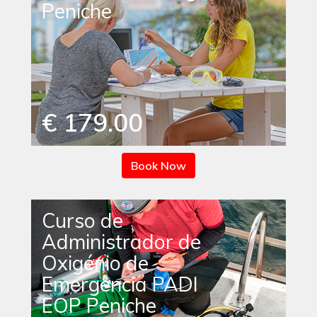
Peniche
€ 179.00
Book Now
Curso de
Administrador de
Oxigénio de
Emergência PADI
EOP Peniche