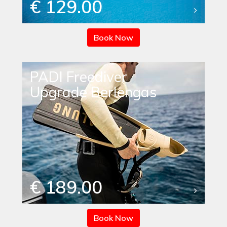
€ 129.00
Book Now
PADI Freediver
Upgrade Berlengas
€ 189.00
Book Now