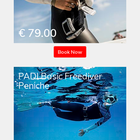
€ 79.00
Book Now
PADI Basic Freediver
Peniche