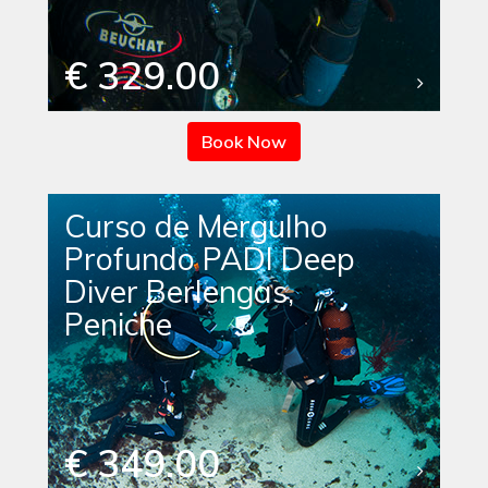
€ 329.00
Book Now
Curso de Mergulho
Profundo PADI Deep
Diver Berlengas,
Peniche
€ 349.00