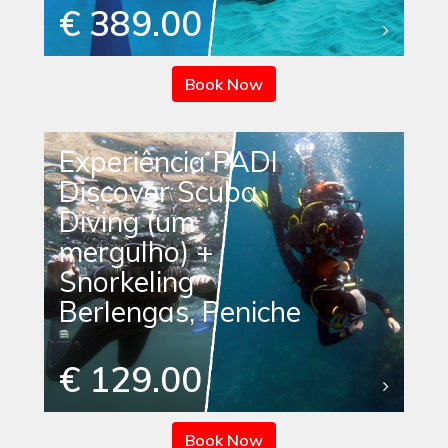
€ 389.00
Book Now
Experiência PADI
Discover Scuba
Diving (um
mergulho) +
Snorkeling
Berlengas, Peniche
€ 129.00
Book Now