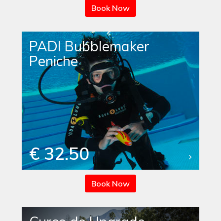
Book Now
PADI Bubblemaker
Peniche
€ 32.50
Book Now