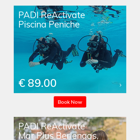
PADI ReActivate
Piscina Peniche
€ 89.00
Book Now
PADI ReActivate
Mar Plus Berlengas,