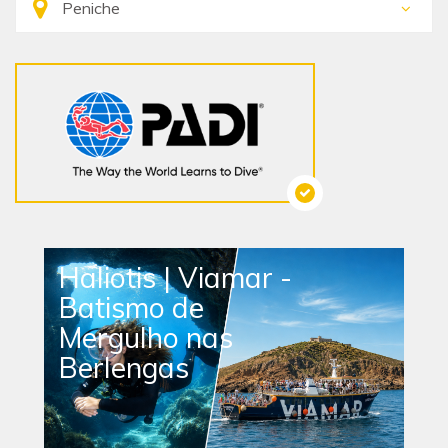
Haliotis | Viamar -
Batismo de
Mergulho nas
Berlengas