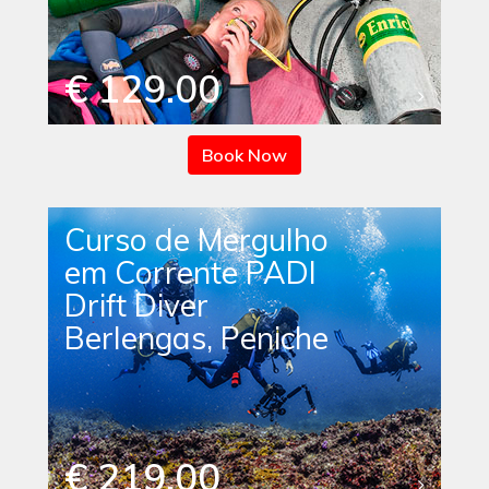
€ 129.00
Book Now
Curso de Mergulho
em Corrente PADI
Drift Diver
Berlengas, Peniche
€ 219.00