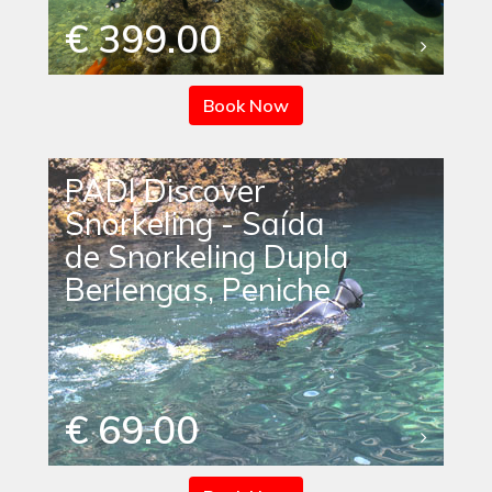
€ 399.00
Book Now
PADI Discover
Snorkeling - Saída
de Snorkeling Dupla
Berlengas, Peniche
€ 69.00