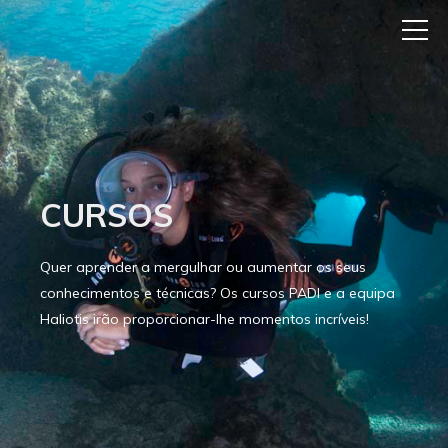
CURSOS
Quer aprender a mergulhar ou aumentar os seus
conhecimentos e técnicas? Os cursos PADI e a equipa
Haliotis irão proporcionar-lhe momentos incríveis!