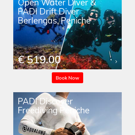
Open Water Diver &
PADI Drift Diver
Berlengas, Peniche
€ 519.00
Book Now
PADI Discover
Freediving Peniche