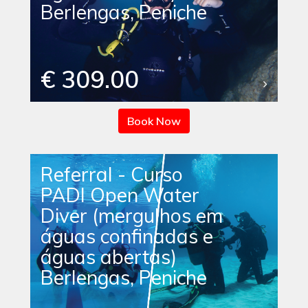
Berlengas, Peniche
€ 309.00
Book Now
Referral - Curso
PADI Open Water
Diver (mergulhos em
águas confinadas e
águas abertas)
Berlengas, Peniche