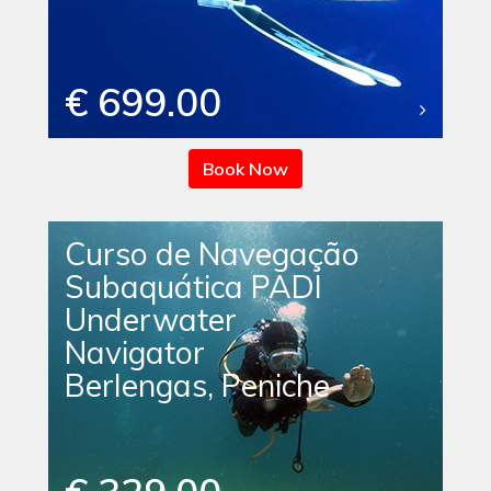
€ 699.00
Book Now
Curso de Navegação
Subaquática PADI
Underwater
Navigator
Berlengas, Peniche