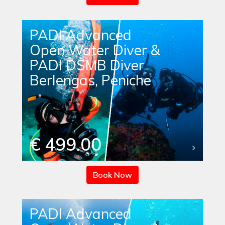
PADI Advanced
Open Water Diver &
PADI DSMB Diver
Berlengas, Peniche
€ 499.00
Book Now
PADI Advanced