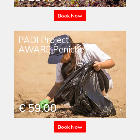
Book Now
PADI Project
AWARE Peniche
€ 59.00
Book Now