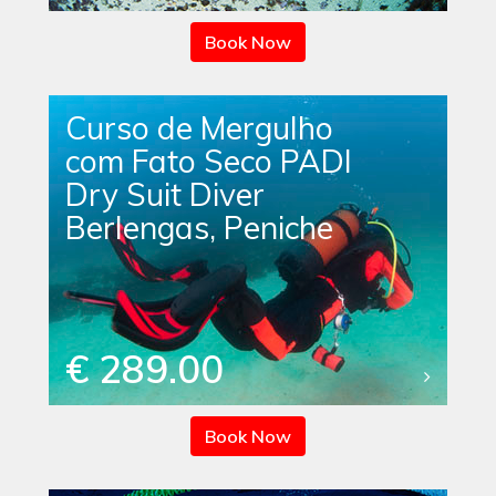
Book Now
Curso de Mergulho
com Fato Seco PADI
Dry Suit Diver
Berlengas, Peniche
€ 289.00
Book Now