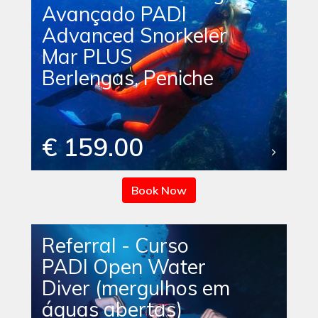
Avançado PADI
Advanced Snorkeler
Mar PLUS
Berlengas, Peniche
€ 159.00
Book Now
Referral - Curso
PADI Open Water
Diver (mergulhos em
águas abertas)