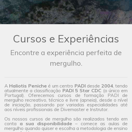
Cursos e Experiências
Encontre a experiência perfeita de
mergulho.
A
Haliotis Peniche
é um centro
PADI
desde
2004
, tendo
atualmente a classificação
PADI 5 Star CDC
(o único em
Portugal). Oferecemos cursos de formação PADI de
mergulho recreativo, técnico e livre (apneia), desde o nível
de iniciação, passando por variadas especialidades até
aos níveis profissionais de Divemaster e Instrutor.
Os nossos cursos de mergulho são realizados tendo em
conta
a sua disponibilidade
– comece as aulas de
mergulho quando quiser e escolha a metodologia de ensino