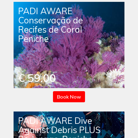
PADI AWARE
Conservação de
Recifes de Coral
Peniche
€ 59.00
Book Now
PADI AWARE Dive
Against Debris PLUS