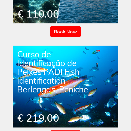
€ 110.00
Book Now
Curso de
Identificação de
Peixes PADI Fish
Identification
Berlengas, Peniche
€ 219.00