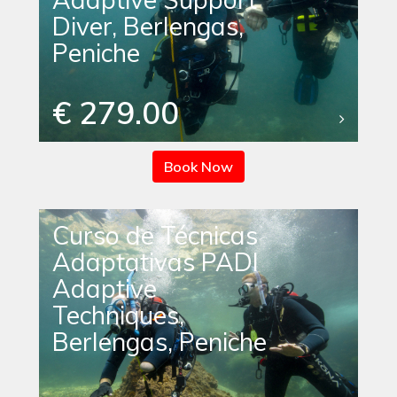
Diver, Berlengas,
Peniche
€ 279.00
Book Now
Curso de Técnicas
Adaptativas PADI
Adaptive
Techniques,
Berlengas, Peniche