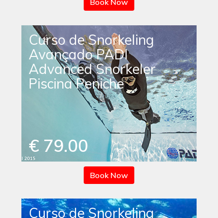
Book Now
Curso de Snorkeling
Avançado PADI
Advanced Snorkeler
Piscina Peniche
€ 79.00
Book Now
Curso de Snorkeling