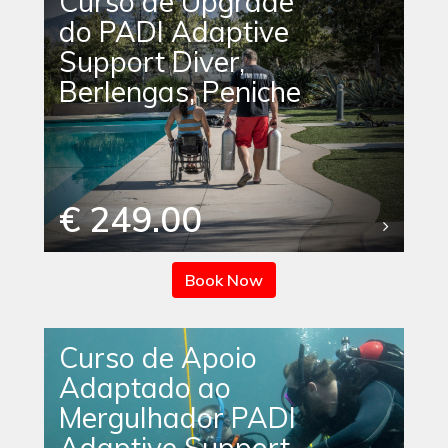
Curso de Upgrade
do PADI Adaptive
Support Diver,
Berlengas, Peniche
€ 249.00
Book Now
Curso de Apoio
Adaptado ao
Mergulhador PADI
Adaptive Support